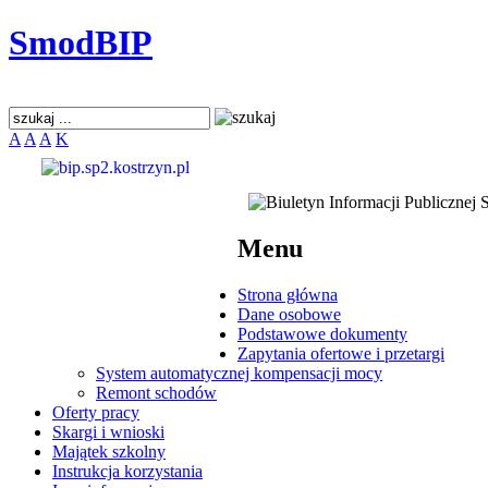
SmodBIP
A
A
A
K
Menu
Strona główna
Dane osobowe
Podstawowe dokumenty
Zapytania ofertowe i przetargi
System automatycznej kompensacji mocy
Remont schodów
Oferty pracy
Skargi i wnioski
Majątek szkolny
Instrukcja korzystania